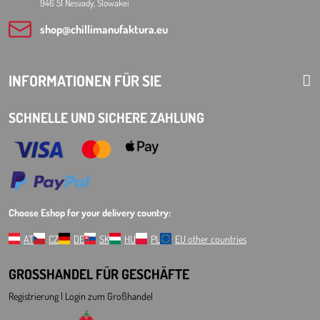
946 51 Nesvady, Slowakei
shop​@chillimanufaktura​.eu
INFORMATIONEN FÜR SIE
SCHNELLE UND SICHERE ZAHLUNG
Choose Eshop for your delivery country:
AT
CZ
DE
SK
HU
PL
EU other countries
GROSSHANDEL FÜR GESCHÄFTE
Registrierung l Login
zum Großhandel