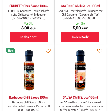
ERDBEER Chilli Sauce 100ml
CAYENNE Chilli Sauce 100ml
ERDBEER-Chilisauce - milde scharfe
CAYENNE - mittelscharfe Chilisauce mit
süße Chilisauce mit Erdbeeren
Chili Cayenne - "Cayennepfeffer"
(Schärfe 10 000 - 15 000 SHU).
(Schärfe 20 000 - 30 000 SHU).
Vorrätig
Vorrätig
5,90 eur
5,90 eur
In den Korb!
In den Korb!
Neu
Barbecue Chilli Sauce 100ml
SALSA Chilli Sauce 100ml
Barbecue Chilli Sauce 100ml -
SALSA - mittelscharfe Chilisauce mit
mittelscharfe Chilisauce (Schärfe 20
dem charakteristischen Geschmack von
000 - 30 000 SHU).
Pfeffer, Tomaten (Schärfe 30 000 - 40