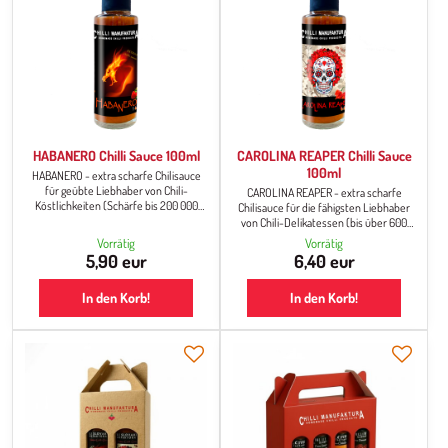
HABANERO Chilli Sauce 100ml
CAROLINA REAPER Chilli Sauce
100ml
HABANERO - extra scharfe Chilisauce
für geübte Liebhaber von Chili-
CAROLINA REAPER - extra scharfe
Köstlichkeiten (Schärfe bis 200 000
Chilisauce für die fähigsten Liebhaber
SHU).
von Chili-Delikatessen (bis über 600
000 SHU). Sehr scharfe soße.
Vorrätig
Vorrätig
5,90 eur
6,40 eur
In den Korb!
In den Korb!