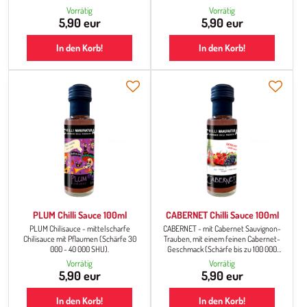
000 SHU).
Vorrätig
Vorrätig
5,90 eur
5,90 eur
In den Korb!
In den Korb!
PLUM Chilli Sauce 100ml
CABERNET Chilli Sauce 100ml
PLUM Chilisauce - mittelscharfe
CABERNET - mit Cabernet Sauvignon-
Chilisauce mit Pflaumen (Schärfe 30
Trauben, mit einem feinen Cabernet-
000 - 40 000 SHU).
Geschmack (Schärfe bis zu 100 000
SHU).
Vorrätig
Vorrätig
5,90 eur
5,90 eur
In den Korb!
In den Korb!