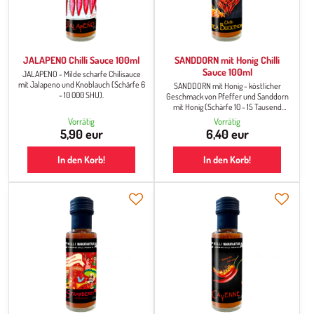
JALAPENO Chilli Sauce 100ml
SANDDORN mit Honig Chilli
Sauce 100ml
JALAPENO - Milde scharfe Chilisauce
mit Jalapeno und Knoblauch (Schärfe 6
SANDDORN mit Honig - köstlicher
- 10 000 SHU).
Geschmack von Pfeffer und Sanddorn
mit Honig (Schärfe 10 - 15 Tausend
SHU). 3. Platz im weltweiten
Vorrätig
Vorrätig
Wettbewerb THE WORLD HOT SAUCE
5,90 eur
6,40 eur
AWARDS bei den 5. Annual World Hot
Sauce Awards.
In den Korb!
In den Korb!