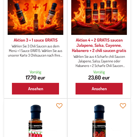
Aktion 3 + 1 sauce GRATIS
Aktion 4 + 2 GRATIS saucen
Jalapeno, Salsa, Cayenne,
Wählen Sie 3 Chili Saucen aus dem
Habanero + 2 chili saucen gratis
Menü + 1 Sauce GRATIS. Wählen Sie aus
unserer Karte 3 Chilisaucen nach Ihrem
Wählen Sie aus 4 Scharfe chili Saucen
Geschmack und erhalten Sie eine gratis.
Jalapeno, Salsa, Cayenne oder
Es können auch 4 gleiche ausgewählt
Habanero + 2 Scharfe Chili Saucen
werden :)
GRATIS.
Vorrätig
Vorrätig
17,70 eur
23,60 eur
Ansehen
Ansehen