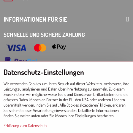
INFORMATIONEN FÜR SIE
SCHNELLE UND SICHERE ZAHLUNG
Datenschutz-Einstellungen
Choose Eshop for your delivery country:
Wir verwenden Cookies, um Ihren Besuch auf dieser Website zu verbessern, ihre
AT
CZ
DE
SK
HU
PL
EU other countries
Leistung zu analysieren und Daten über ihre Nutzung zu sammeln. Zu diesem
Zweck nutzen wir möglicherweise Tools und Dienste von Drittanbietern und die
GROSSHANDEL FÜR GESCHÄFTE
erfassten Daten können an Partner in der EU, den USA oder anderen Ländern
übermittelt werden. Indem Sie auf „Alle Cookies akzeptieren" klicken, erklären
Registrierung l Login
zum Großhandel
Sie sich mit dieser Verarbeitung einverstanden. Detaillierte Informationen
finden Sie weiter unten oder Sie können Ihre Einstellungen bearbeiten.
Erklärung zum Datenschutz
Since 2017 © CM