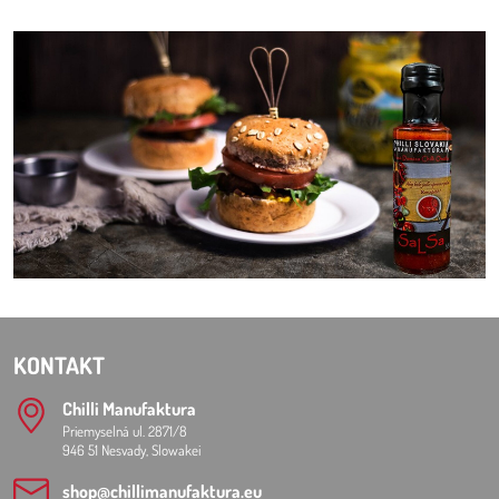
KONTAKT
Chilli Manufaktura
Priemyselná ul. 2871/8
946 51 Nesvady, Slowakei
shop​@chillimanufaktura​.eu