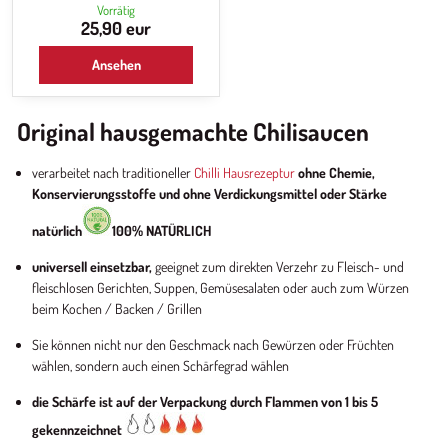
Produkten aus einzelnen Kategorien,
Vorrätig
damit sie beim Kochen oder beim
25,90 eur
Sitzen oder Essen mit Familie und
Freunden immer griffbereit oder in der
Ansehen
Küche dabei sind.
Original hausgemachte Chilisaucen
verarbeitet nach traditioneller
Chilli Hausrezeptur
ohne Chemie,
Konservierungsstoffe und ohne Verdickungsmittel oder Stärke
natürlich
100% NATÜRLICH
universell einsetzbar,
geeignet zum direkten Verzehr zu Fleisch- und
fleischlosen Gerichten, Suppen, Gemüsesalaten oder auch zum Würzen
beim Kochen / Backen / Grillen
Sie können nicht nur den Geschmack nach Gewürzen oder Früchten
wählen, sondern auch einen Schärfegrad wählen
die Schärfe ist auf der Verpackung durch Flammen von 1 bis 5
gekennzeichnet