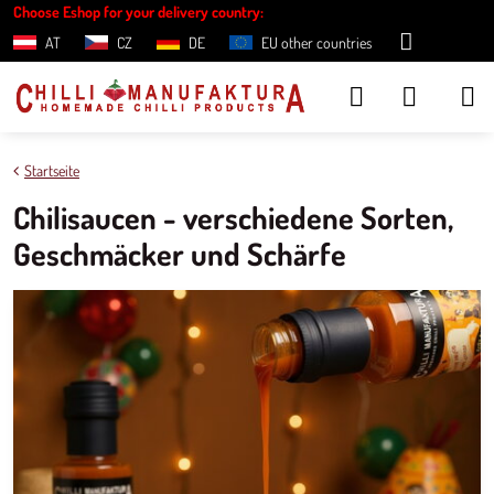
Choose Eshop for your delivery country:
AT
CZ
DE
EU other countries
Startseite
Chilisaucen - verschiedene Sorten,
Geschmäcker und Schärfe