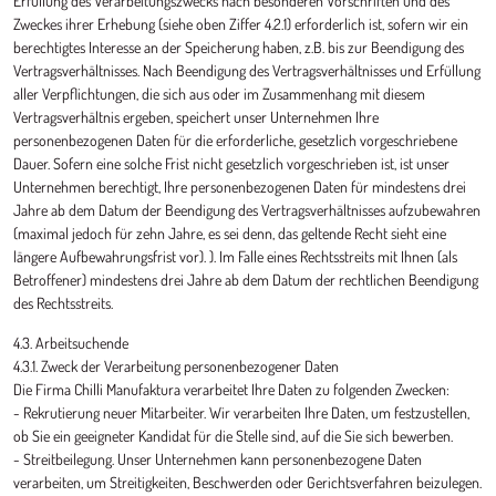
Erfüllung des Verarbeitungszwecks nach besonderen Vorschriften und des
Zweckes ihrer Erhebung (siehe oben Ziffer 4.2.1) erforderlich ist, sofern wir ein
berechtigtes Interesse an der Speicherung haben, z.B. bis zur Beendigung des
Vertragsverhältnisses. Nach Beendigung des Vertragsverhältnisses und Erfüllung
aller Verpflichtungen, die sich aus oder im Zusammenhang mit diesem
Vertragsverhältnis ergeben, speichert unser Unternehmen Ihre
personenbezogenen Daten für die erforderliche, gesetzlich vorgeschriebene
Dauer. Sofern eine solche Frist nicht gesetzlich vorgeschrieben ist, ist unser
Unternehmen berechtigt, Ihre personenbezogenen Daten für mindestens drei
Jahre ab dem Datum der Beendigung des Vertragsverhältnisses aufzubewahren
(maximal jedoch für zehn Jahre, es sei denn, das geltende Recht sieht eine
längere Aufbewahrungsfrist vor). ). Im Falle eines Rechtsstreits mit Ihnen (als
Betroffener) mindestens drei Jahre ab dem Datum der rechtlichen Beendigung
des Rechtsstreits.
4.3. Arbeitsuchende
4.3.1. Zweck der Verarbeitung personenbezogener Daten
Die Firma Chilli Manufaktura verarbeitet Ihre Daten zu folgenden Zwecken:
- Rekrutierung neuer Mitarbeiter. Wir verarbeiten Ihre Daten, um festzustellen,
ob Sie ein geeigneter Kandidat für die Stelle sind, auf die Sie sich bewerben.
- Streitbeilegung. Unser Unternehmen kann personenbezogene Daten
verarbeiten, um Streitigkeiten, Beschwerden oder Gerichtsverfahren beizulegen.