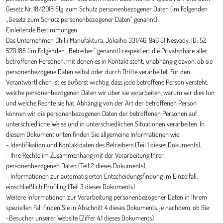
Gesetz Nr. 18/2018 Slg. zum Schutz personenbezogener Daten (im Folgenden
„Gesetz zum Schutz personenbezogener Daten" genannt)
Einleitende Bestimmungen
Das Unternehmen Chilli Manufaktura, Jókaiho 331/46, 946 51 Nesvady, ID: 52
570 185 (im Folgenden „Betreiber" genannt) respektiert die Privatsphäre aller
betroffenen Personen, mit denen es in Kontakt steht; unabhängig davon, ob sie
personenbezogene Daten selbst oder durch Dritte verarbeitet. Für den
Verantwortlichen ist es äußerst wichtig, dass jede betroffene Person versteht,
welche personenbezogenen Daten wir über sie verarbeiten, warum wir dies tun
und welche Rechte sie hat. Abhängig von der Art der betroffenen Person
können wir die personenbezogenen Daten der betroffenen Personen auf
unterschiedliche Weise und in unterschiedlichen Situationen verarbeiten. In
diesem Dokument unten finden Sie allgemeine Informationen wie:
- Identifikation und Kontaktdaten des Betreibers (Teil 1 dieses Dokuments),
- Ihre Rechte im Zusammenhang mit der Verarbeitung Ihrer
personenbezogenen Daten (Teil 2 dieses Dokuments),
- Informationen zur automatisierten Entscheidungsfindung im Einzelfall,
einschließlich Profiling (Teil 3 dieses Dokuments)
Weitere Informationen zur Verarbeitung personenbezogener Daten in Ihrem
speziellen Fall finden Sie in Abschnitt 4 dieses Dokuments, je nachdem, ob Sie:
-Besucher unserer Website (Ziffer 4.1 dieses Dokuments)