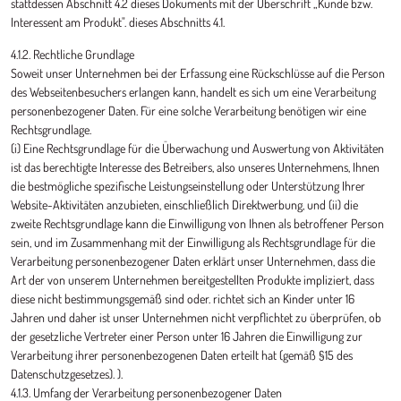
stattdessen Abschnitt 4.2 dieses Dokuments mit der Überschrift „Kunde bzw.
Interessent am Produkt". dieses Abschnitts 4.1.
4.1.2. Rechtliche Grundlage
Soweit unser Unternehmen bei der Erfassung eine Rückschlüsse auf die Person
des Webseitenbesuchers erlangen kann, handelt es sich um eine Verarbeitung
personenbezogener Daten. Für eine solche Verarbeitung benötigen wir eine
Rechtsgrundlage.
(i) Eine Rechtsgrundlage für die Überwachung und Auswertung von Aktivitäten
ist das berechtigte Interesse des Betreibers, also unseres Unternehmens, Ihnen
die bestmögliche spezifische Leistungseinstellung oder Unterstützung Ihrer
Website-Aktivitäten anzubieten, einschließlich Direktwerbung, und (ii) die
zweite Rechtsgrundlage kann die Einwilligung von Ihnen als betroffener Person
sein, und im Zusammenhang mit der Einwilligung als Rechtsgrundlage für die
Verarbeitung personenbezogener Daten erklärt unser Unternehmen, dass die
Art der von unserem Unternehmen bereitgestellten Produkte impliziert, dass
diese nicht bestimmungsgemäß sind oder. richtet sich an Kinder unter 16
Jahren und daher ist unser Unternehmen nicht verpflichtet zu überprüfen, ob
der gesetzliche Vertreter einer Person unter 16 Jahren die Einwilligung zur
Verarbeitung ihrer personenbezogenen Daten erteilt hat (gemäß §15 des
Datenschutzgesetzes). ).
4.1.3. Umfang der Verarbeitung personenbezogener Daten