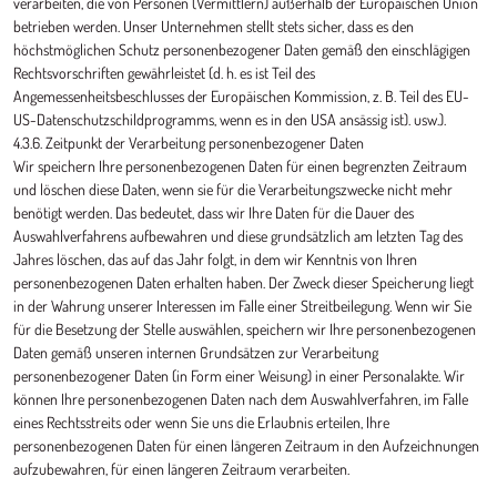
verarbeiten, die von Personen (Vermittlern) außerhalb der Europäischen Union
betrieben werden. Unser Unternehmen stellt stets sicher, dass es den
höchstmöglichen Schutz personenbezogener Daten gemäß den einschlägigen
Rechtsvorschriften gewährleistet (d. h. es ist Teil des
Angemessenheitsbeschlusses der Europäischen Kommission, z. B. Teil des EU-
US-Datenschutzschildprogramms, wenn es in den USA ansässig ist). usw.).
4.3.6. Zeitpunkt der Verarbeitung personenbezogener Daten
Wir speichern Ihre personenbezogenen Daten für einen begrenzten Zeitraum
und löschen diese Daten, wenn sie für die Verarbeitungszwecke nicht mehr
benötigt werden. Das bedeutet, dass wir Ihre Daten für die Dauer des
Auswahlverfahrens aufbewahren und diese grundsätzlich am letzten Tag des
Jahres löschen, das auf das Jahr folgt, in dem wir Kenntnis von Ihren
personenbezogenen Daten erhalten haben. Der Zweck dieser Speicherung liegt
in der Wahrung unserer Interessen im Falle einer Streitbeilegung. Wenn wir Sie
für die Besetzung der Stelle auswählen, speichern wir Ihre personenbezogenen
Daten gemäß unseren internen Grundsätzen zur Verarbeitung
personenbezogener Daten (in Form einer Weisung) in einer Personalakte. Wir
können Ihre personenbezogenen Daten nach dem Auswahlverfahren, im Falle
eines Rechtsstreits oder wenn Sie uns die Erlaubnis erteilen, Ihre
personenbezogenen Daten für einen längeren Zeitraum in den Aufzeichnungen
aufzubewahren, für einen längeren Zeitraum verarbeiten.