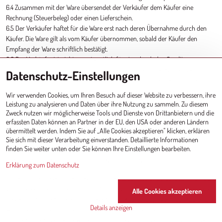
6.4 Zusammen mit der Ware übersendet der Verkäufer dem Käufer eine
Rechnung (Steuerbeleg) oder einen Lieferschein.
6.5 Der Verkäufer haftet für die Ware erst nach deren Übernahme durch den
Käufer. Die Ware gilt als vom Käufer übernommen, sobald der Käufer den
Empfang der Ware schriftlich bestätigt.
6.6 Der Verkäufer ist nicht verantwortlich für eine durch den Spediteur
verursachte verspätete Lieferung der bestellten Ware an den Käufer. Der
Datenschutz-Einstellungen
Spediteur trägt die volle Verantwortung für Schäden an der Sendung, die durch
den Spediteur verursacht werden. Solche Fälle werden vom Verkäufer gelöst,
Wir verwenden Cookies, um Ihren Besuch auf dieser Website zu verbessern, ihre
indem er dem Käufer nach Zahlung aller Schäden durch den Spediteur neue
Leistung zu analysieren und Daten über ihre Nutzung zu sammeln. Zu diesem
Waren liefert.
Zweck nutzen wir möglicherweise Tools und Dienste von Drittanbietern und die
6.7 Bei größerem Interesse kann es vorkommen, dass wir einen Warenmangel
erfassten Daten können an Partner in der EU, den USA oder anderen Ländern
übermittelt werden. Indem Sie auf „Alle Cookies akzeptieren" klicken, erklären
haben und so können wir die von Ihnen bestellte Ware in mehreren Paketen
Sie sich mit dieser Verarbeitung einverstanden. Detaillierte Informationen
liefern, wobei Sie Porto und Verpackung als ein Paket bezahlen.
finden Sie weiter unten oder Sie können Ihre Einstellungen bearbeiten.
7. RÜCKTRITT VON DER BEARBEITETEN BESTELLUNG
Erklärung zum Datenschutz
7.1 Gemäß den gesetzlichen Bestimmungen ist der Käufer berechtigt, innerhalb
von 14 Werktagen ab dem Tag ohne Angabe von Gründen von der bearbeiteten
Alle Cookies akzeptieren
Bestellung zurückzutreten (laut Gesetz „vom Kaufvertrag", wenn der Käufer die
Details anzeigen
Ware bereits übernommen hat). die Ware zu übernehmen.
7.2 Die zurückzusendende Ware muss a) unbeschädigt sein, b) vollständig sein