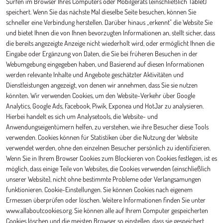
Surfen im Browser Ihres Computers oder Mobilgeräts (einschließlich Tablet)
speichert. Wenn Sie das nächste Mal dieselbe Seite besuchen, können Sie
schneller eine Verbindung herstellen. Darüber hinaus „erkennt" die Website Sie
und bietet Ihnen die von Ihnen bevorzugten Informationen an, stellt sicher, dass
die bereits angezeigte Anzeige nicht wiederholt wird, oder ermöglicht Ihnen die
Eingabe oder Ergänzung von Daten, die Sie bei früheren Besuchen in der
Webumgebung eingegeben haben, und Basierend auf diesen Informationen
werden relevante Inhalte und Angebote geschätzter Aktivitäten und
Dienstleistungen angezeigt, von denen wir annehmen, dass Sie sie nutzen
könnten. Wir verwenden Cookies, um den Website-Verkehr über Google
Analytics, Google Ads, Facebook, Piwik, Exponea und HotJar zu analysieren.
Hierbei handelt es sich um Analysetools, die Website- und
Anwendungseigentümern helfen, zu verstehen, wie ihre Besucher diese Tools
verwenden. Cookies können für Statistiken über die Nutzung der Website
verwendet werden, ohne den einzelnen Besucher persönlich zu identifizieren.
Wenn Sie in Ihrem Browser Cookies zum Blockieren von Cookies festlegen, ist es
möglich, dass einige Teile von Websites, die Cookies verwenden (einschließlich
unserer Website), nicht ohne bestimmte Probleme oder Verlangsamungen
funktionieren. Cookie-Einstellungen. Sie können Cookies nach eigenem
Ermessen überprüfen oder löschen. Weitere Informationen finden Sie unter
www.allaboutcookies.org. Sie können alle auf Ihrem Computer gespeicherten
Cookies löschen und die meisten Browser so einstellen, dass sie gespeichert