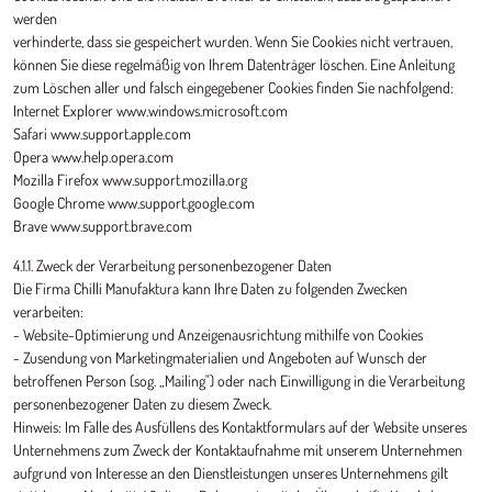
werden
verhinderte, dass sie gespeichert wurden. Wenn Sie Cookies nicht vertrauen,
können Sie diese regelmäßig von Ihrem Datenträger löschen. Eine Anleitung
zum Löschen aller und falsch eingegebener Cookies finden Sie nachfolgend:
Internet Explorer www.windows.microsoft.com
Safari www.support.apple.com
Opera www.help.opera.com
Mozilla Firefox www.support.mozilla.org
Google Chrome www.support.google.com
Brave www.support.brave.com
4.1.1. Zweck der Verarbeitung personenbezogener Daten
Die Firma Chilli Manufaktura kann Ihre Daten zu folgenden Zwecken
verarbeiten:
- Website-Optimierung und Anzeigenausrichtung mithilfe von Cookies
- Zusendung von Marketingmaterialien und Angeboten auf Wunsch der
betroffenen Person (sog. „Mailing") oder nach Einwilligung in die Verarbeitung
personenbezogener Daten zu diesem Zweck.
Hinweis: Im Falle des Ausfüllens des Kontaktformulars auf der Website unseres
Unternehmens zum Zweck der Kontaktaufnahme mit unserem Unternehmen
aufgrund von Interesse an den Dienstleistungen unseres Unternehmens gilt