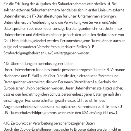
für die Erfüllung der Aufgaben des Subunternehmers erforderlich ist. Bei
solchen externen Subunternehmern handelt es sich in erster Linie um externe
Unternehmen, die IT-Dienstleistungen für unser Unternehmen erbringen,
Unternehmen, die Webhosting und die Verwaltung von Servern und/oder
Datenspeichern betreiben oder sonstige Beratungsunternehmen. Bestimmte
Unternehmen und Aktivitäten können je nach den aktuellen Bedürfnissen von
Chilli Manufaktura geändert werden. Personenbezogene Daten können auch an
aufgrund besonderer Vorschriften autorisierte Stellen (z. B.
Strafverfolgungsbehörden usw.) weitergegeben werden.
4.1.5. Übermittlung personenbezogener Daten
Unser Unternehmen kann bestimmte personenbezogene Daten (z. B. Vorname,
Nachname und E-Mail) auch über Dienstleister, elektronische Systeme und
Datenspeicher verarbeiten, die von Personen (Vermittlern) außerhalb der
Europäischen Union betrieben werden. Unser Unternehmen stellt stets sicher,
dass es den höchstmöglichen Schutz personenbezogener Daten gemäß den
einschlägigen Rechtsvorschriften gewährleistet (d. h. es ist Teil des
Angemessenheitsbeschlusses der Europäischen Kommission, z. B. Teil des EU-
US-Datenschutzschildprogramms, wenn es in den USA ansässig ist). usw.).
4.1.6. Zeitpunkt der Verarbeitung personenbezogener Daten
Durch die Cookie-Einstellungen gespeicherte Browserdaten werden nicht in