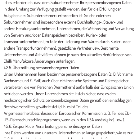
ist es erforderlich, dass dem Subunternehmer Ihre personenbezogenen Daten
in dem Umfang zur Verfügung gestellt werden, der für die Erfüllung der
Aufgaben des Subunternehmers erforderlich ist. Solche externen
Subunternehmer sind insbesondere externe Buchhaltungs-, Steuer- und
andere Beratungsunternehmen, Unternehmen, die Webhosting und Verwaltung
von Servern und/oder Datenspeichern betreiben, Kurier- oder
Transportunternehmen (im Falle der Lieferung von Waren durch Kurier- oder
andere Transportunternehmen), gesetzliche Vertreter usw. Bestimmte
Unternehmen und Aktivitäten können je nach den aktuellen Bedürfnissen von
Chilli Manufaktura Änderungen unterliegen.
4.2.5. Übermittlung personenbezogener Daten
Unser Unternehmen kann bestimmte personenbezogene Daten (z. B. Vorname,
Nachname und E-Mail) auch über elektronische Systeme und Datenspeicher
verarbeiten, die von Personen (Vermittlern) außerhalb der Europäischen Union
betrieben werden. Unser Unternehmen stellt stets sicher, dass es den
höchstmöglichen Schutz personenbezogener Daten gemäß den einschlägigen
Rechtsvorschriften gewährleistet (d. h. es ist Teil des
Angemessenheitsbeschlusses der Europäischen Kommission, z. B. Teil des EU-
US-Datenschutzschildprogramms, wenn es in den USA ansässig ist). usw.).
4.2.6. Zeitpunkt der Verarbeitung personenbezogener Daten
Ihre Daten werden von unserem Unternehmen so lange gespeichert, wie es zur