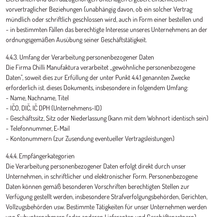
vorvertraglicher Beziehungen (unabhängig davon, ob ein solcher Vertrag
mündlich oder schriftlich geschlossen wird, auch in Form einer bestellen und
- in bestimmten Fällen das berechtigte Interesse unseres Unternehmens an der
ordnungsgemäßen Ausübung seiner Geschäftstätigkeit.
4.4.3. Umfang der Verarbeitung personenbezogener Daten
Die Firma Chilli Manufaktura verarbeitet „gewöhnliche personenbezogene
Daten", soweit dies zur Erfüllung der unter Punkt 4.4.1 genannten Zwecke
erforderlich ist. dieses Dokuments, insbesondere in folgendem Umfang:
- Name, Nachname, Titel
- IČO, DIČ, IČ DPH (Unternehmens-ID)
- Geschäftssitz, Sitz oder Niederlassung (kann mit dem Wohnort identisch sein)
- Telefonnummer, E-Mail
- Kontonummern (zur Zusendung eventueller Vertragsleistungen)
4.4.4. Empfängerkategorien
Die Verarbeitung personenbezogener Daten erfolgt direkt durch unser
Unternehmen, in schriftlicher und elektronischer Form. Personenbezogene
Daten können gemäß besonderen Vorschriften berechtigten Stellen zur
Verfügung gestellt werden, insbesondere Strafverfolgungsbehörden, Gerichten,
Vollzugsbehörden usw. Bestimmte Tätigkeiten für unser Unternehmen werden
von Subunternehmern (oder anderen Lieferanten und Geschäftspartnern)