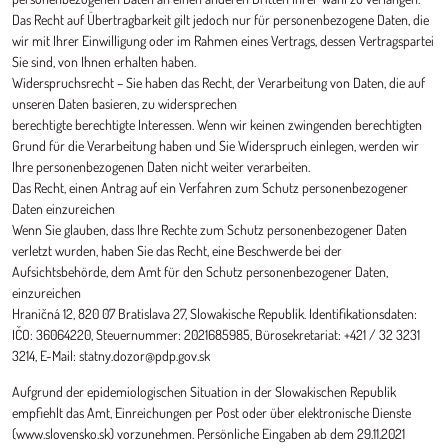
Das Recht auf Übertragbarkeit gilt jedoch nur für personenbezogene Daten, die
wir mit Ihrer Einwilligung oder im Rahmen eines Vertrags, dessen Vertragspartei
Sie sind, von Ihnen erhalten haben.
Widerspruchsrecht – Sie haben das Recht, der Verarbeitung von Daten, die auf
unseren Daten basieren, zu widersprechen
berechtigte berechtigte Interessen. Wenn wir keinen zwingenden berechtigten
Grund für die Verarbeitung haben und Sie Widerspruch einlegen, werden wir
Ihre personenbezogenen Daten nicht weiter verarbeiten.
Das Recht, einen Antrag auf ein Verfahren zum Schutz personenbezogener
Daten einzureichen
Wenn Sie glauben, dass Ihre Rechte zum Schutz personenbezogener Daten
verletzt wurden, haben Sie das Recht, eine Beschwerde bei der
Aufsichtsbehörde, dem Amt für den Schutz personenbezogener Daten,
einzureichen
Hraničná 12, 820 07 Bratislava 27, Slowakische Republik. Identifikationsdaten:
IČO: 36064220, Steuernummer: 2021685985, Bürosekretariat: +421 / 32 3231
3214, E-Mail: statny.dozor@pdp.gov.sk
Aufgrund der epidemiologischen Situation in der Slowakischen Republik
empfiehlt das Amt, Einreichungen per Post oder über elektronische Dienste
(www.slovensko.sk) vorzunehmen. Persönliche Eingaben ab dem 29.11.2021