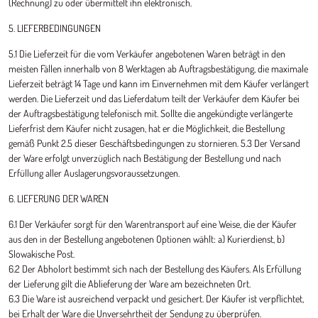
(Rechnung) zu oder übermittelt ihn elektronisch.
5. LIEFERBEDINGUNGEN
5.1 Die Lieferzeit für die vom Verkäufer angebotenen Waren beträgt in den
meisten Fällen innerhalb von 8 Werktagen ab Auftragsbestätigung, die maximale
Lieferzeit beträgt 14 Tage und kann im Einvernehmen mit dem Käufer verlängert
werden. Die Lieferzeit und das Lieferdatum teilt der Verkäufer dem Käufer bei
der Auftragsbestätigung telefonisch mit. Sollte die angekündigte verlängerte
Lieferfrist dem Käufer nicht zusagen, hat er die Möglichkeit, die Bestellung
gemäß Punkt 2.5 dieser Geschäftsbedingungen zu stornieren. 5.3 Der Versand
der Ware erfolgt unverzüglich nach Bestätigung der Bestellung und nach
Erfüllung aller Auslagerungsvoraussetzungen.
6. LIEFERUNG DER WAREN
6.1 Der Verkäufer sorgt für den Warentransport auf eine Weise, die der Käufer
aus den in der Bestellung angebotenen Optionen wählt: a) Kurierdienst, b)
Slowakische Post.
6.2 Der Abholort bestimmt sich nach der Bestellung des Käufers. Als Erfüllung
der Lieferung gilt die Ablieferung der Ware am bezeichneten Ort.
6.3 Die Ware ist ausreichend verpackt und gesichert. Der Käufer ist verpflichtet,
bei Erhalt der Ware die Unversehrtheit der Sendung zu überprüfen.