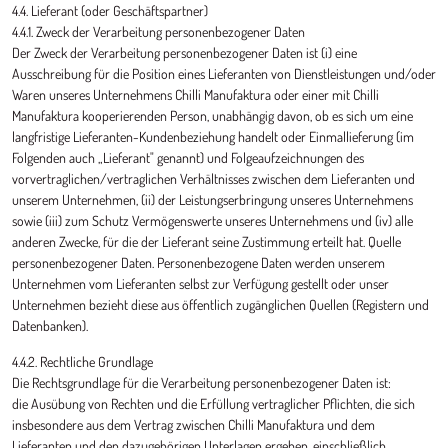
4.4. Lieferant (oder Geschäftspartner)
4.4.1. Zweck der Verarbeitung personenbezogener Daten
Der Zweck der Verarbeitung personenbezogener Daten ist (i) eine
Ausschreibung für die Position eines Lieferanten von Dienstleistungen und/oder
Waren unseres Unternehmens Chilli Manufaktura oder einer mit Chilli
Manufaktura kooperierenden Person, unabhängig davon, ob es sich um eine
langfristige Lieferanten-Kundenbeziehung handelt oder Einmallieferung (im
Folgenden auch „Lieferant" genannt) und Folgeaufzeichnungen des
vorvertraglichen/vertraglichen Verhältnisses zwischen dem Lieferanten und
unserem Unternehmen, (ii) der Leistungserbringung unseres Unternehmens
sowie (iii) zum Schutz Vermögenswerte unseres Unternehmens und (iv) alle
anderen Zwecke, für die der Lieferant seine Zustimmung erteilt hat. Quelle
personenbezogener Daten. Personenbezogene Daten werden unserem
Unternehmen vom Lieferanten selbst zur Verfügung gestellt oder unser
Unternehmen bezieht diese aus öffentlich zugänglichen Quellen (Registern und
Datenbanken).
4.4.2. Rechtliche Grundlage
Die Rechtsgrundlage für die Verarbeitung personenbezogener Daten ist:
die Ausübung von Rechten und die Erfüllung vertraglicher Pflichten, die sich
insbesondere aus dem Vertrag zwischen Chilli Manufaktura und dem
Lieferanten und den dazugehörigen Unterlagen ergeben, einschließlich