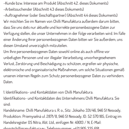
-Kunde bzw. Interesse am Produkt (Abschnitt 4.2. dieses Dokuments)
-Arbeitssuchender (Abschnitt 4.3 dieses Dokuments)
-Auftragnehmer (oder Geschäftspartner) (Abschnitt 4.4 dieses Dokuments)
Wir möchten Sie im Namen von Chilli Manufaktura außerdem darum bitten,
dass Sie uns stets nur aktuelle und korrekte personenbezogene Daten zur
Verfügung stellen, die unser Unternehmen in der Folge verarbeiten wird. Im Falle
einer Änderung Ihrer personenbezogenen Daten bitten wir Sie außerdem, uns
diesen Umstand unverzüglich mitzuteilen.
Um Ihre personenbezogenen Daten sowohl online als auch offline vor
unbefugten Personen und vor illegaler Verarbeitung, unvorhergesehenem
Verlust, Zerstörung und Beschädigung zu schützen, ergreifen wir physische,
elektronische und organisatorische Maßnahmen, um solche Situationen gemäß
unseren internen Regeln zum Schutz personenbezogener Daten zu verhindern.
Daten.
1. Identifikations- und Kontaktdaten von Chilli Manufaktura.
Identifikations- und Kontaktdaten des Unternehmens Chilli Manufaktura. Sie
sind:
Handelsname: Chilli Manufaktura s. R. o., Sitz: Jókaiho 331/46, 946 51 Nesvady,
Produktion: Priemyselná ul. 2871/8, 946 51 Nesvady, ID: 52 570 185, Eintrag im
Handelsregister OS Nitra, Abt. Ltd., einfügen Nr. 49013 / N, E-Mail:
shop@chillimanufaktura.eu, Telefonnummer: +421 905 335 691