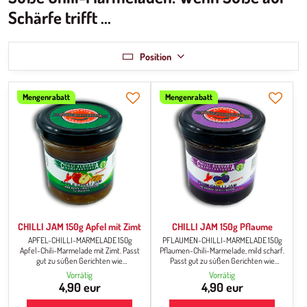
Schärfe trifft ...
Position
Mengenrabatt
Mengenrabatt
CHILLI JAM 150g Apfel mit Zimt
CHILLI JAM 150g Pflaume
APFEL-CHILLI-MARMELADE 150g
PFLAUMEN-CHILLI-MARMELADE 150g
Apfel-Chili-Marmelade mit Zimt. Passt
Pflaumen-Chili-Marmelade, mild scharf.
gut zu süßen Gerichten wie
Passt gut zu süßen Gerichten wie
Pfannkuchen, Krapfen, Kuchen usw.
Pfannkuchen, Krapfen, Kuchen usw.
Vorrätig
Vorrätig
Wenn Sie Experimente in der Küche
Wenn Sie Experimente in der Küche
4,90 eur
4,90 eur
mögen, versuchen Sie, diese Chili-
mögen, versuchen Sie, diese Chili-
Marmelade zu gegrilltem Käse, Geflügel
Marmelade zu gegrilltem Käse, Geflügel