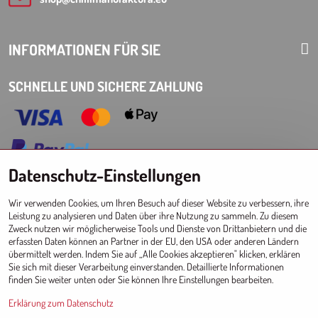
INFORMATIONEN FÜR SIE
SCHNELLE UND SICHERE ZAHLUNG
Datenschutz-Einstellungen
Choose Eshop for your delivery country:
Wir verwenden Cookies, um Ihren Besuch auf dieser Website zu verbessern, ihre
AT
CZ
DE
SK
HU
PL
EU other countries
Leistung zu analysieren und Daten über ihre Nutzung zu sammeln. Zu diesem
Zweck nutzen wir möglicherweise Tools und Dienste von Drittanbietern und die
GROSSHANDEL FÜR GESCHÄFTE
erfassten Daten können an Partner in der EU, den USA oder anderen Ländern
übermittelt werden. Indem Sie auf „Alle Cookies akzeptieren" klicken, erklären
Registrierung l Login
zum Großhandel
Sie sich mit dieser Verarbeitung einverstanden. Detaillierte Informationen
finden Sie weiter unten oder Sie können Ihre Einstellungen bearbeiten.
Erklärung zum Datenschutz
Since 2017 © CM