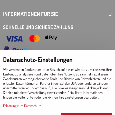
INFORMATIONEN FÜR SIE
SCHNELLE UND SICHERE ZAHLUNG
Datenschutz-Einstellungen
Choose Eshop for your delivery country:
Wir verwenden Cookies, um Ihren Besuch auf dieser Website zu verbessern, ihre
AT
CZ
DE
SK
HU
PL
EU other countries
Leistung zu analysieren und Daten über ihre Nutzung zu sammeln. Zu diesem
Zweck nutzen wir möglicherweise Tools und Dienste von Drittanbietern und die
GROSSHANDEL FÜR GESCHÄFTE
erfassten Daten können an Partner in der EU, den USA oder anderen Ländern
übermittelt werden. Indem Sie auf „Alle Cookies akzeptieren" klicken, erklären
Registrierung l Login
zum Großhandel
Sie sich mit dieser Verarbeitung einverstanden. Detaillierte Informationen
finden Sie weiter unten oder Sie können Ihre Einstellungen bearbeiten.
Erklärung zum Datenschutz
Since 2017 © CM