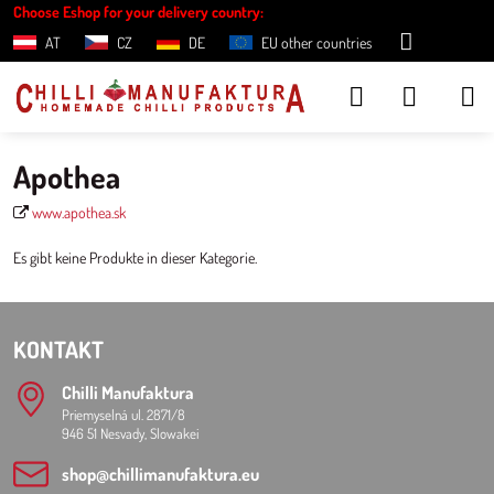
Choose Eshop for your delivery country:
AT
CZ
DE
EU other countries
Apothea
www.apothea.sk
Es gibt keine Produkte in dieser Kategorie.
KONTAKT
Chilli Manufaktura
Priemyselná ul. 2871/8
946 51 Nesvady, Slowakei
shop​@chillimanufaktura​.eu