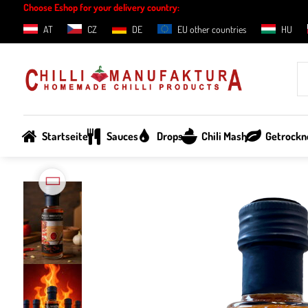
Choose Eshop for your delivery country:
AT
CZ
DE
EU other countries
HU
Startseite
Sauces
Drops
Chili Mash
Getrockne