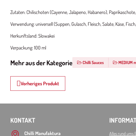
Zutaten: Chilischoten (Cayenne, Jalapeno, Habanero), Paprikaschote, 
Verwendung: universell (Suppen, Gulasch, Fleisch, Salate, Käse, Fisch
Herkunftsland: Slowakei
Verpackung: 100 ml
Mehr aus der Kategorie
Chilli Sauces
MEDIUM mi
Vorheriges Produkt
KONTAKT
INFORMAT
Chilli Manufaktura
Alles rund ums 