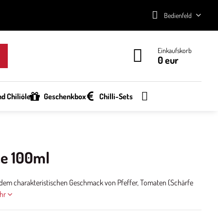
Bedienfeld
Einkaufskorb
0 eur
d Chiliöle
Geschenkbox
Chilli-Sets
ce 100ml
t dem charakteristischen Geschmack von Pfeffer, Tomaten (Schärfe
hr