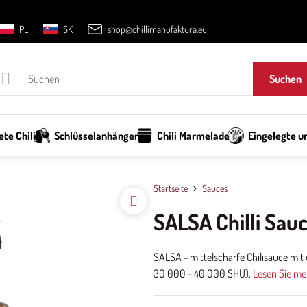
PL
SK
shop@chillimanufaktura.eu
Suchen
te Chili
Schlüsselanhänger
Chili Marmelade
Eingelegte un
Startseite
Sauces
SALSA Chilli Sau
SALSA - mittelscharfe Chilisauce mi
30 000 - 40 000 SHU).
Lesen Sie me