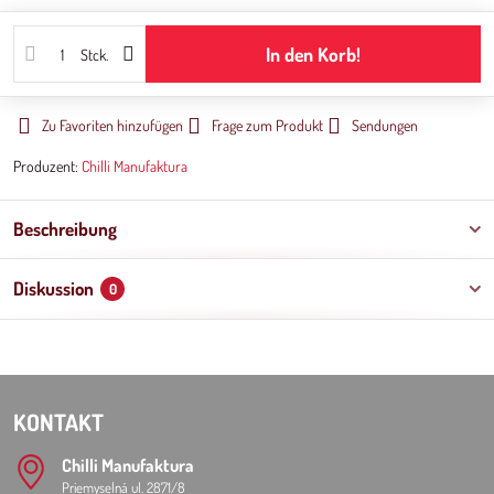
In den Korb!
Stck.
Zu Favoriten hinzufügen
Frage zum Produkt
Sendungen
Produzent:
Chilli Manufaktura
Beschreibung
Diskussion
0
KONTAKT
Chilli Manufaktura
Priemyselná ul. 2871/8