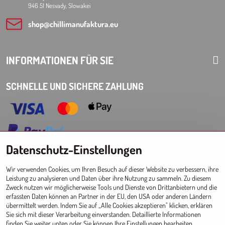
946 51 Nesvady, Slowakei
shop​@chillimanufaktura​.eu
INFORMATIONEN FÜR SIE
SCHNELLE UND SICHERE ZAHLUNG
Datenschutz-Einstellungen
Choose Eshop for your delivery country:
Wir verwenden Cookies, um Ihren Besuch auf dieser Website zu verbessern, ihre
AT
CZ
DE
SK
HU
PL
EU other countries
Leistung zu analysieren und Daten über ihre Nutzung zu sammeln. Zu diesem
Zweck nutzen wir möglicherweise Tools und Dienste von Drittanbietern und die
GROSSHANDEL FÜR GESCHÄFTE
erfassten Daten können an Partner in der EU, den USA oder anderen Ländern
übermittelt werden. Indem Sie auf „Alle Cookies akzeptieren" klicken, erklären
Registrierung l Login
zum Großhandel
Sie sich mit dieser Verarbeitung einverstanden. Detaillierte Informationen
finden Sie weiter unten oder Sie können Ihre Einstellungen bearbeiten.