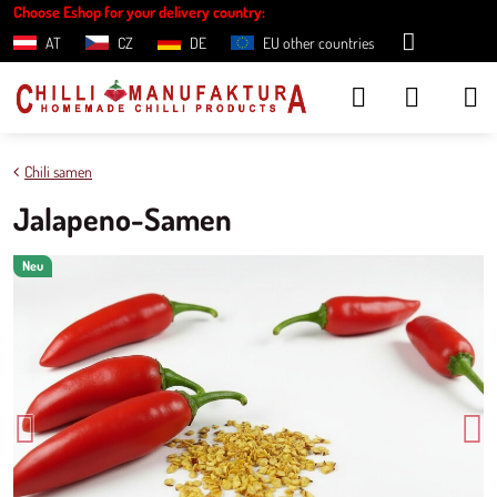
Choose Eshop for your delivery country:
AT
CZ
DE
EU other countries
Chili samen
Jalapeno-Samen
Neu