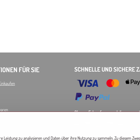
IONEN FÜR SIE
SCHNELLE UND SICHERE 
Einkaufen
waren
Choose Eshop for your delivery count
d Datenschutz
AT
CZ
DE
SK
HU
P
EU other countries
hre Leistung zu analysieren und Daten über ihre Nutzung zu sammeln. Zu diesem Zwe