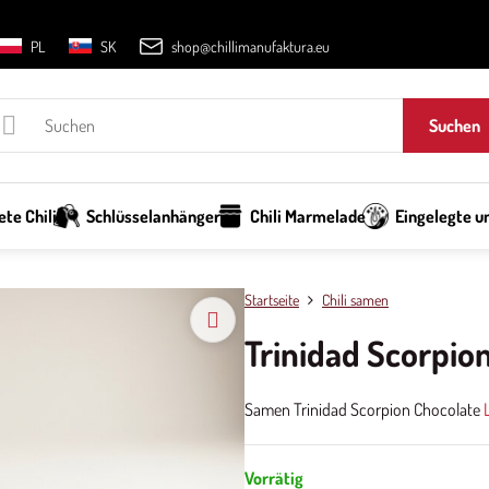
PL
SK
shop@chillimanufaktura.eu
Suchen
te Chili
Schlüsselanhänger
Chili Marmelade
Eingelegte un
Startseite
Chili samen
Trinidad Scorpi
Samen Trinidad Scorpion Chocolate
Vorrätig