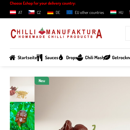
Choose Eshop for your delivery country:
AT
CZ
DE
EU other countries
HU
Startseite
Sauces
Drops
Chili Mash
Getrockne
Neu