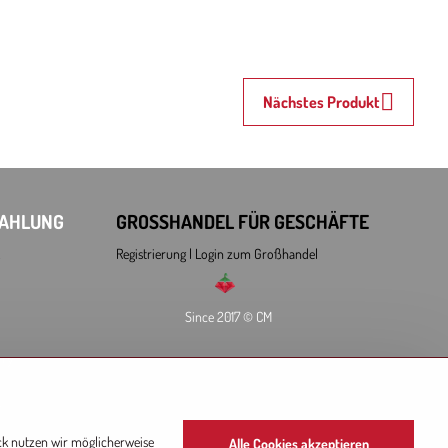
Nächstes Produkt
ZAHLUNG
GROSSHANDEL FÜR GESCHÄFTE
Registrierung l Login
zum Großhandel
Since 2017 © CM
ry:
L
ck nutzen wir möglicherweise
Alle Cookies akzeptieren