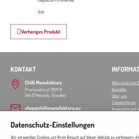
link
Vorheriges Produkt
KONTAKT
INFORMAT
Chilli Manufaktura
Alles rund ums 
Kontakte
Priemyselná ul. 2871/8
946 51 Nesvady, Slowakei
Über uns
Transportpreis
shop​@chillimanufaktura​.eu
Ansprüche auf 
AGB
Privatsphäre un
Datenschutz-Einstellungen
Wir verwenden Cookies, um Ihren Besuch auf dieser Website zu verbessern, i