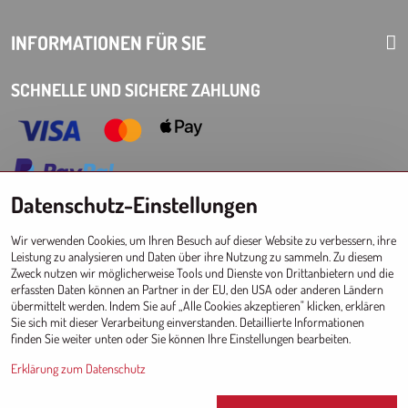
INFORMATIONEN FÜR SIE
SCHNELLE UND SICHERE ZAHLUNG
Datenschutz-Einstellungen
Choose Eshop for your delivery country:
Wir verwenden Cookies, um Ihren Besuch auf dieser Website zu verbessern, ihre
AT
CZ
DE
SK
HU
PL
EU other countries
Leistung zu analysieren und Daten über ihre Nutzung zu sammeln. Zu diesem
Zweck nutzen wir möglicherweise Tools und Dienste von Drittanbietern und die
GROSSHANDEL FÜR GESCHÄFTE
erfassten Daten können an Partner in der EU, den USA oder anderen Ländern
übermittelt werden. Indem Sie auf „Alle Cookies akzeptieren" klicken, erklären
Registrierung l Login
zum Großhandel
Sie sich mit dieser Verarbeitung einverstanden. Detaillierte Informationen
finden Sie weiter unten oder Sie können Ihre Einstellungen bearbeiten.
Erklärung zum Datenschutz
Since 2017 © CM