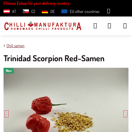
Choose Eshop for your delivery country:
AT
CZ
DE
EU other countries
Chili samen
Trinidad Scorpion Red-Samen
Neu