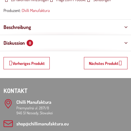
Produzent:
Chilli Manufaktura
Beschreibung
Diskussion
0
Vorheriges Produkt
Nächstes Produkt
KONTAKT
Chilli Manufaktura
Priemyselná ul. 2871/8
946 51 Nesvady, Slowakei
shop​@chillimanufaktura​.eu