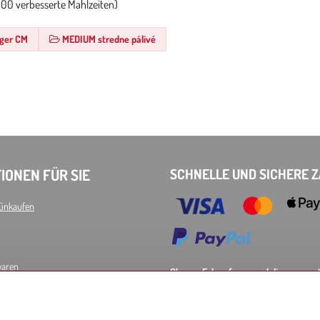
. 100 verbesserte Mahlzeiten)
nger CM
MEDIUM stredne pálivé
IONEN FÜR SIE
SCHNELLE UND SICHERE 
Einkaufen
waren
Choose Eshop for your delivery count
d Datenschutz
AT
CZ
DE
SK
HU
P
EU other countries