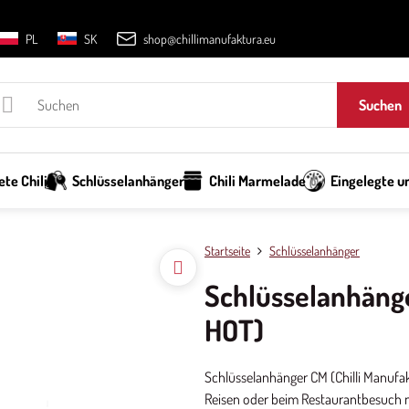
PL
SK
shop@chillimanufaktura.eu
Suchen
te Chili
Schlüsselanhänger
Chili Marmelade
Eingelegte un
Startseite
Schlüsselanhänger
Schlüsselanhäng
HOT)
Schlüsselanhänger CM (Chilli Manufak
Reisen oder beim Restaurantbesuch ni