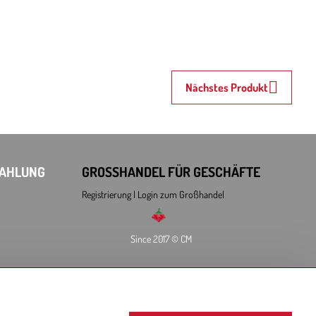
Nächstes Produkt
ZAHLUNG
GROSSHANDEL FÜR GESCHÄFTE
Registrierung l Login
zum Großhandel
Since 2017 © CM
ry:
L