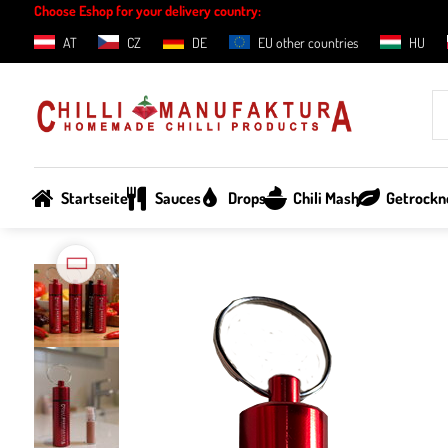
Choose Eshop for your delivery country:
AT
CZ
DE
EU other countries
HU
Startseite
Sauces
Drops
Chili Mash
Getrockne