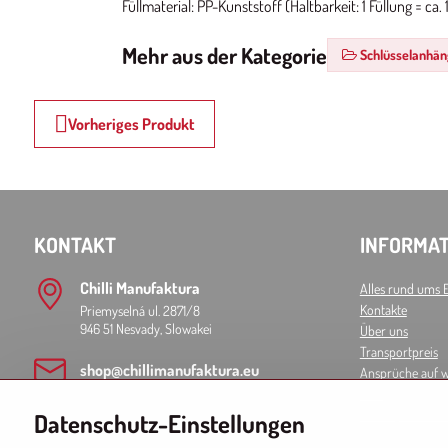
Füllmaterial: PP-Kunststoff (Haltbarkeit: 1 Füllung = ca
Mehr aus der Kategorie
Schlüsselanhä
Vorheriges Produkt
KONTAKT
INFORMAT
Chilli Manufaktura
Alles rund ums 
Kontakte
Priemyselná ul. 2871/8
946 51 Nesvady, Slowakei
Über uns
Transportpreis
shop​@chillimanufaktura​.eu
Ansprüche auf 
AGB
Privatsphäre un
Datenschutz-Einstellungen