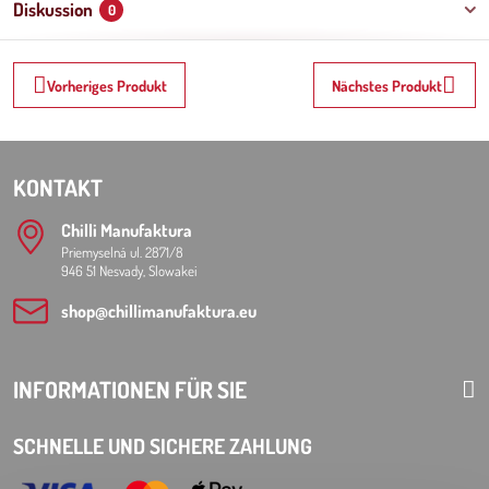
Diskussion
0
Vorheriges Produkt
Nächstes Produkt
KONTAKT
Chilli Manufaktura
Priemyselná ul. 2871/8
946 51 Nesvady, Slowakei
shop​@chillimanufaktura​.eu
INFORMATIONEN FÜR SIE
SCHNELLE UND SICHERE ZAHLUNG