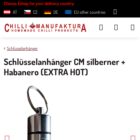
Choose Eshop for your delivery country:
AT
CZ
DE
EU other countries
Schlüsselanhänger
Schlüsselanhänger CM silberner +
Habanero (EXTRA HOT)