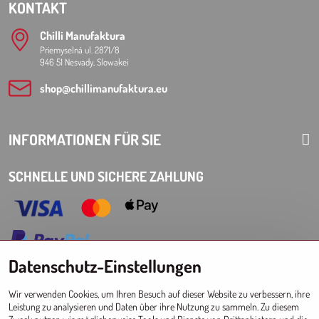
KONTAKT
Chilli Manufaktura
Priemyselná ul. 2871/8
946 51 Nesvady, Slowakei
shop​@chillimanufaktura​.eu
INFORMATIONEN FÜR SIE
SCHNELLE UND SICHERE ZAHLUNG
Datenschutz-Einstellungen
Choose Eshop for your delivery country:
Wir verwenden Cookies, um Ihren Besuch auf dieser Website zu verbessern, ihre
AT
CZ
DE
SK
HU
PL
EU other countries
Leistung zu analysieren und Daten über ihre Nutzung zu sammeln. Zu diesem