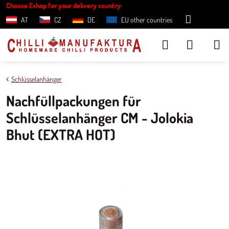
Choose Eshop for your delivery country:
AT
CZ
DE
EU other countries
Schlüsselanhänger
Nachfüllpackungen für
Schlüsselanhänger CM - Jolokia
Bhut (EXTRA HOT)