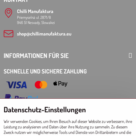
Chilli Manufaktura
Priemyselná ul. 2871/8
946 51 Nesvady, Slowakei
shop​@chillimanufaktura​.eu
INFORMATIONEN FÜR SIE
SCHNELLE UND SICHERE ZAHLUNG
Datenschutz-Einstellungen
Choose Eshop for your delivery country:
Wir verwenden Cookies, um Ihren Besuch auf dieser Website zu verbessern, ihre
AT
CZ
DE
SK
HU
PL
EU other countries
Leistung zu analysieren und Daten über ihre Nutzung zu sammeln. Zu diesem
Zweck nutzen wir möglicherweise Tools und Dienste von Drittanbietern und die