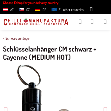
Choose Eshop for your delivery country:
AT
CZ
DE
EU other countries
Schlüsselanhänger
Schlüsselanhänger CM schwarz +
Cayenne (MEDIUM HOT)