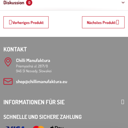
Diskussion
0
Vorheriges Produkt
Nächstes Produkt
KONTAKT
Chilli Manufaktura
Priemyselná ul. 2871/8
946 51 Nesvady, Slowakei
shop​@chillimanufaktura​.eu
INFORMATIONEN FÜR SIE
SCHNELLE UND SICHERE ZAHLUNG