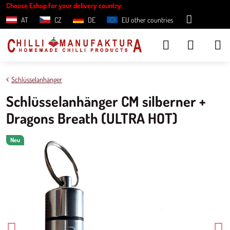
Choose Eshop for your delivery country:
AT
CZ
DE
EU other countries
Schlüsselanhänger
Schlüsselanhänger CM silberner +
Dragons Breath (ULTRA HOT)
Neu