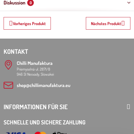
Diskussion
0
Vorheriges Produkt
Nächstes Produkt
KONTAKT
Chilli Manufaktura
Priemyselná ul. 2871/8
946 51 Nesvady, Slowakei
shop​@chillimanufaktura​.eu
INFORMATIONEN FÜR SIE
SCHNELLE UND SICHERE ZAHLUNG