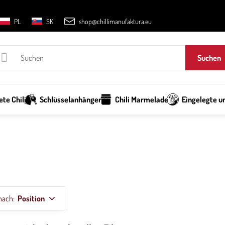
PL
SK
shop@chillimanufaktura.eu
Suchen
te Chili
Schlüsselanhänger
Chili Marmelade
Eingelegte un
nach:
Position