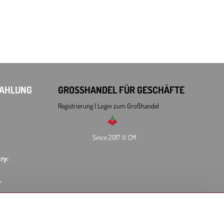
ZAHLUNG
GROSSHANDEL FÜR GESCHÄFTE
Registrierung l Login
zum Großhandel
Since 2017 © CM
ry:
L