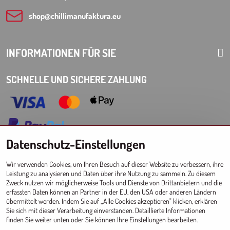
shop​@chillimanufaktura​.eu
INFORMATIONEN FÜR SIE
SCHNELLE UND SICHERE ZAHLUNG
Datenschutz-Einstellungen
Choose Eshop for your delivery country:
Wir verwenden Cookies, um Ihren Besuch auf dieser Website zu verbessern, ihre
AT
CZ
DE
SK
HU
PL
EU other countries
Leistung zu analysieren und Daten über ihre Nutzung zu sammeln. Zu diesem
Zweck nutzen wir möglicherweise Tools und Dienste von Drittanbietern und die
GROSSHANDEL FÜR GESCHÄFTE
erfassten Daten können an Partner in der EU, den USA oder anderen Ländern
übermittelt werden. Indem Sie auf „Alle Cookies akzeptieren" klicken, erklären
Registrierung l Login
zum Großhandel
Sie sich mit dieser Verarbeitung einverstanden. Detaillierte Informationen
finden Sie weiter unten oder Sie können Ihre Einstellungen bearbeiten.