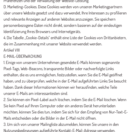
Präferenzen und der Verwaltung der Website-Leistung.
D. Marketing-Cookies. Diese Cookies werden von unseren Marketingpartnern
über unsere Website gesetzt und dazu verwendet, Ihre Interessen zu profilieren
und relevante Anzeigen auf anderen Websites anzuzeigen. Sie speichern
personenbezogene Daten nicht direkt, sondern basieren auf der eindeutigen
Identifizierung Ihres Browsers und Internetgeräts.
4. Die Tabelle „Cookie-Details" enthält eine Liste der Cookies von Drittanbietern,
die im Zusammenhang mit unserer Website verwendet werden.
Artikel VIII
E-MAIL-ÜBERWACHUNG
1. Einige von unserem Unternehmen gesendete E-Mails können sogenannte
Pixel-Tags, Web-Beacons, transparente Bilder oder nachverfolgte Links
enthalten, die es uns ermöglichen, festzustellen, wann Sie die E-Mail geöffnet
haben, und zu überprüfen, welche in der E-Mail aufgeführten Links Sie besucht
haben. Dank dieser Informationen können wir herausfinden, welche Teile
unserer E-Mails am interessantesten sind.
2. Sie können ein Pixel-Label auch löschen, indem Sie die E-Mail löschen. Wenn
Sie kein Pixel auf Ihren Computer oder ein anderes Gerät herunterladen
möchten, können Sie dies tun, indem Sie sich für den Empfang von Nur-Text-E-
Mails entscheiden oder die Bilder in der E-Mail nicht öffnen.
3. Um sich von unserer Mailingliste abzumelden, können Sie unsere in den
Nutzungsbedingungen aufgeführte Kontakt-E-Mail-Adresse verwenden.