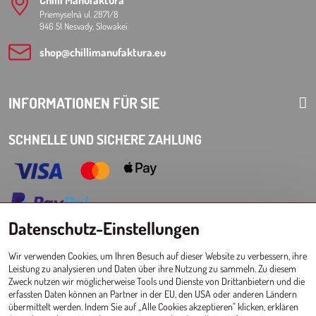
Chilli Manufaktura
Priemyselná ul. 2871/8
946 51 Nesvady, Slowakei
shop​@chillimanufaktura​.eu
INFORMATIONEN FÜR SIE
SCHNELLE UND SICHERE ZAHLUNG
Datenschutz-Einstellungen
Choose Eshop for your delivery country:
Wir verwenden Cookies, um Ihren Besuch auf dieser Website zu verbessern, ihre
AT
CZ
DE
SK
HU
PL
EU other countries
Leistung zu analysieren und Daten über ihre Nutzung zu sammeln. Zu diesem
Zweck nutzen wir möglicherweise Tools und Dienste von Drittanbietern und die
GROSSHANDEL FÜR GESCHÄFTE
erfassten Daten können an Partner in der EU, den USA oder anderen Ländern
übermittelt werden. Indem Sie auf „Alle Cookies akzeptieren" klicken, erklären
Registrierung l Login
zum Großhandel