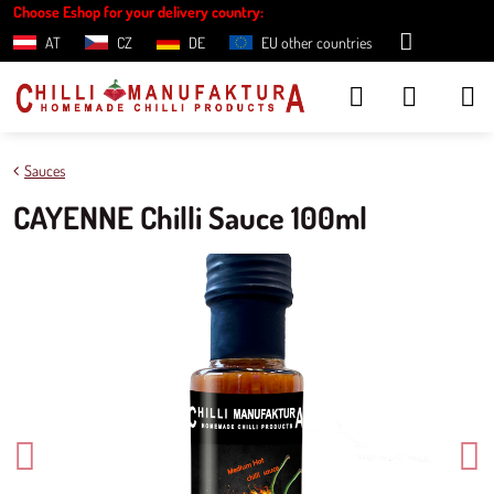
Choose Eshop for your delivery country:
AT
CZ
DE
EU other countries
Sauces
CAYENNE Chilli Sauce 100ml