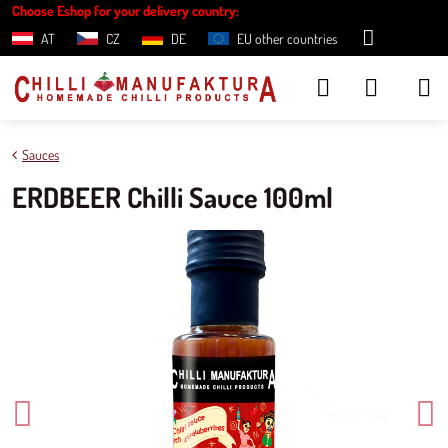
Choose Eshop for your delivery country:
AT
CZ
DE
EU other countries
Sauces
ERDBEER Chilli Sauce 100ml