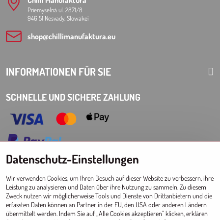
Chilli Manufaktura
Priemyselná ul. 2871/8
946 51 Nesvady, Slowakei
shop​@chillimanufaktura​.eu
INFORMATIONEN FÜR SIE
SCHNELLE UND SICHERE ZAHLUNG
Datenschutz-Einstellungen
Choose Eshop for your delivery country:
Wir verwenden Cookies, um Ihren Besuch auf dieser Website zu verbessern, ihre
AT
CZ
DE
SK
HU
PL
EU other countries
Leistung zu analysieren und Daten über ihre Nutzung zu sammeln. Zu diesem
Zweck nutzen wir möglicherweise Tools und Dienste von Drittanbietern und die
GROSSHANDEL FÜR GESCHÄFTE
erfassten Daten können an Partner in der EU, den USA oder anderen Ländern
übermittelt werden. Indem Sie auf „Alle Cookies akzeptieren" klicken, erklären
Registrierung l Login
zum Großhandel