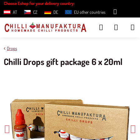
Choose Eshop for your delivery country:
AT
CZ
DE
EU other countries
Drops
Chilli Drops gift package 6 x 20ml