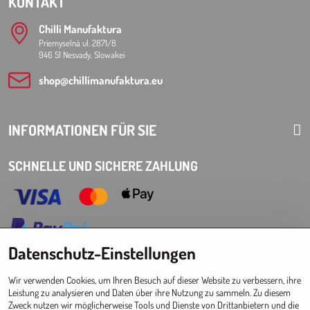
KONTAKT
Chilli Manufaktura
Priemyselná ul. 2871/8
946 51 Nesvady, Slowakei
shop​@chillimanufaktura​.eu
INFORMATIONEN FÜR SIE
SCHNELLE UND SICHERE ZAHLUNG
Datenschutz-Einstellungen
Choose Eshop for your delivery country:
Wir verwenden Cookies, um Ihren Besuch auf dieser Website zu verbessern, ihre
AT
CZ
DE
SK
HU
PL
EU other countries
Leistung zu analysieren und Daten über ihre Nutzung zu sammeln. Zu diesem
Zweck nutzen wir möglicherweise Tools und Dienste von Drittanbietern und die