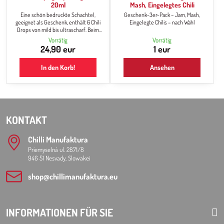
20ml
Mash, Eingelegtes Chili
Eine schön bedruckte Schachtel,
Geschenk-3er-Pack – Jam, Mash,
geeignet als Geschenk, enthält 6 Chili
Eingelegte Chilis – nach Wahl
Drops von mild bis ultrascharf. Beim
gemeinsamen Essen bietet das Set
Vorrätig
Vorrätig
allen Heißgetränke-Liebhabern die
24,90 eur
1 eur
Möglichkeit, für jede Mahlzeit die
passenden Hot Drops mit der genauen
In den Korb!
Ansehen
Dosierung auszuwählen.
KONTAKT
Chilli Manufaktura
Priemyselná ul. 2871/8
946 51 Nesvady, Slowakei
shop​@chillimanufaktura​.eu
INFORMATIONEN FÜR SIE