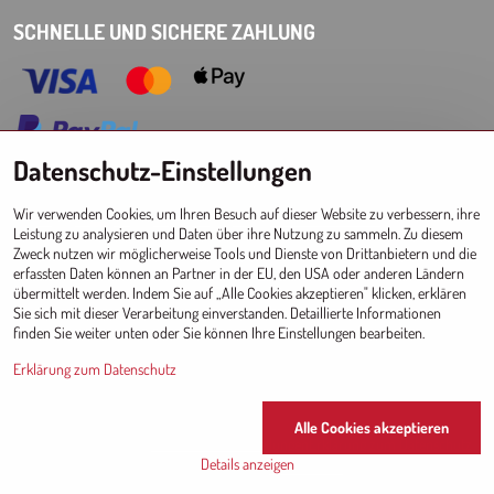
SCHNELLE UND SICHERE ZAHLUNG
Datenschutz-Einstellungen
Choose Eshop for your delivery country:
Wir verwenden Cookies, um Ihren Besuch auf dieser Website zu verbessern, ihre
AT
CZ
DE
SK
HU
PL
EU other countries
Leistung zu analysieren und Daten über ihre Nutzung zu sammeln. Zu diesem
Zweck nutzen wir möglicherweise Tools und Dienste von Drittanbietern und die
GROSSHANDEL FÜR GESCHÄFTE
erfassten Daten können an Partner in der EU, den USA oder anderen Ländern
übermittelt werden. Indem Sie auf „Alle Cookies akzeptieren" klicken, erklären
Registrierung l Login
zum Großhandel
Sie sich mit dieser Verarbeitung einverstanden. Detaillierte Informationen
finden Sie weiter unten oder Sie können Ihre Einstellungen bearbeiten.
Erklärung zum Datenschutz
Since 2017 © CM
Alle Cookies akzeptieren
©
2026
Urheberrecht
Datenschutz-Einstellungen
Erklärung zum Datenschutz
Details anzeigen
Website erstellt mit:
BiznisWeb.sk