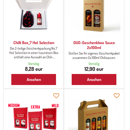
Chilli Box_7 Hot Selection
DUO-Geschenkbox Sauce
2x100ml
Die 2-teilige Geschenkpackung No.7
Hot Selection in einer luxuriösen Box
Stellen Sie Ihr eigenes Geschenkpaket
enthält eine Auswahl an Chili-
zusammen 2x 100ml Chilisaucen.
Produkten, damit sie beim Kochen oder
Vorrätig
Vorrätig
beim Sitzen oder Essen mit Familie oder
8,28 eur
12,90 eur
Freunden immer griffbereit oder in der
Küche sind.
Ansehen
Ansehen