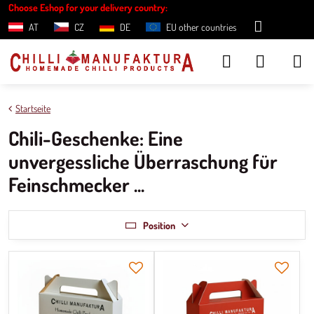
Choose Eshop for your delivery country:
AT
CZ
DE
EU other countries
Startseite
Chili-Geschenke: Eine
unvergessliche Überraschung für
Feinschmecker ...
Position