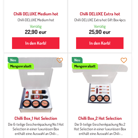
Chilli DELUXE Medium hot
Chilli DELUXE Extra hot
Chilli DELUXE Medium hot
Chilli DELUXE Extra hot Gift Box 4pcs
Vorrätig
Vorrätig
22,90 eur
25,90 eur
In den Korb!
In den Korb!
Neu
Neu
Mengenrabatt
Mengenrabatt
Chilli Box_1 Hot Selection
Chilli Box_2 Hot Selection
Die 6-teilige Geschenkpackung No.1 Hot
Die 9-teilige Geschenkpackung No.2
Selection in einer luxuriösen Box
Hot Selection in einer luxuriösen Box
enthält eine Auswahl an Chili-
enthält eine Auswahl an Chili-