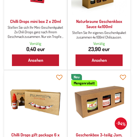
Chilli Drops mini box 2 x 20ml
Naturbraune Geschenkbox
Sauce 4x100ml
Stellen Sie sich Ihr Mini-Geschenkpaket
2x Chili Drops ganz nach Ihrem
Stellen Sie Ihr eigenes Geschenkpaket
Geschmack zusammen. Nur ein Tropfen
zusammen 4x 100ml Chilisaucen.
und das Essen ist scharf mit dem
Vorrätig
Vorrätig
typischen Chili-Geschmack.
0,40 eur
23,90 eur
Ansehen
Ansehen
Neu
Mengenrabatt
94%
Chilli Drops gift package 6 x
Geschenkbox 3-teilig Jam,