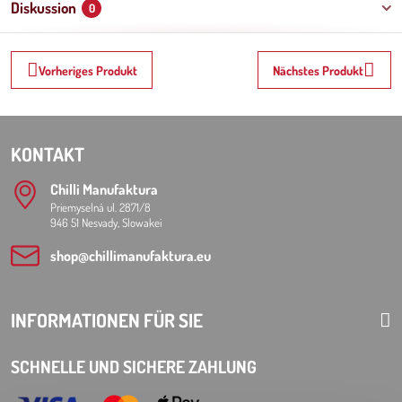
Diskussion
0
Vorheriges Produkt
Nächstes Produkt
KONTAKT
Chilli Manufaktura
Priemyselná ul. 2871/8
946 51 Nesvady, Slowakei
shop​@chillimanufaktura​.eu
INFORMATIONEN FÜR SIE
SCHNELLE UND SICHERE ZAHLUNG