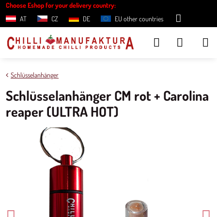
Choose Eshop for your delivery country:
AT
CZ
DE
EU other countries
Schlüsselanhänger
Schlüsselanhänger CM rot + Carolina
reaper (ULTRA HOT)