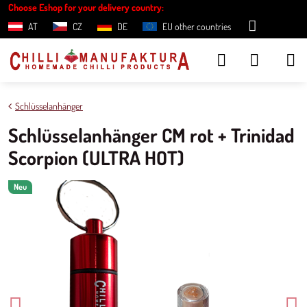
Choose Eshop for your delivery country:
AT
CZ
DE
EU other countries
Schlüsselanhänger
Schlüsselanhänger CM rot + Trinidad
Scorpion (ULTRA HOT)
Neu