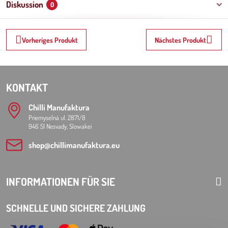
Diskussion
0
Vorheriges Produkt
Nächstes Produkt
KONTAKT
Chilli Manufaktura
Priemyselná ul. 2871/8
946 51 Nesvady, Slowakei
shop​@chillimanufaktura​.eu
INFORMATIONEN FÜR SIE
SCHNELLE UND SICHERE ZAHLUNG