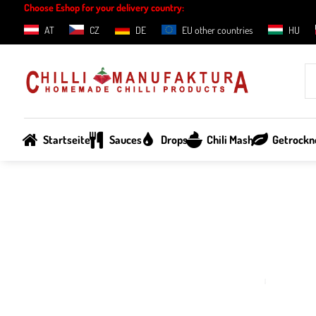
Choose Eshop for your delivery country:
AT
CZ
DE
EU other countries
HU
Startseite
Sauces
Drops
Chili Mash
Getrockne