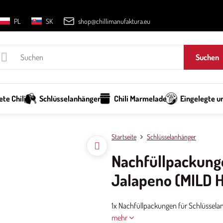
PL
SK
shop@chillimanufaktura.eu
Suchen
te Chili
Schlüsselanhänger
Chili Marmelade
Eingelegte un
Startseite
Schlüsselanhänger
Nachfüllpackung
Jalapeno (MILD 
1x Nachfüllpackungen für Schlüssela
mehr