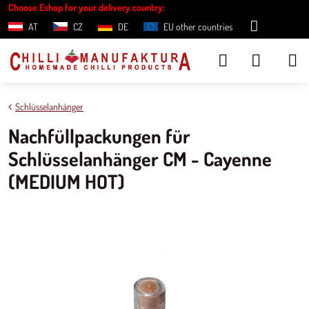
Choose Eshop for your delivery country:
AT
CZ
DE
EU other countries
Schlüsselanhänger
Nachfüllpackungen für
Schlüsselanhänger CM - Cayenne
(MEDIUM HOT)