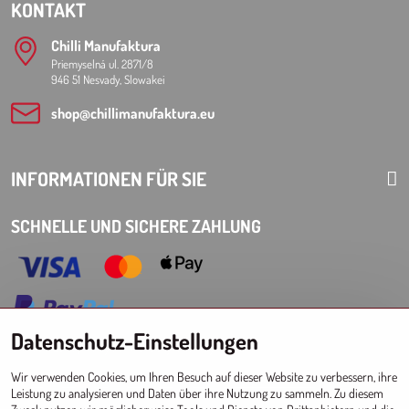
KONTAKT
Chilli Manufaktura
Priemyselná ul. 2871/8
946 51 Nesvady, Slowakei
shop​@chillimanufaktura​.eu
INFORMATIONEN FÜR SIE
SCHNELLE UND SICHERE ZAHLUNG
Datenschutz-Einstellungen
Choose Eshop for your delivery country:
Wir verwenden Cookies, um Ihren Besuch auf dieser Website zu verbessern, ihre
AT
CZ
DE
SK
HU
PL
EU other countries
Leistung zu analysieren und Daten über ihre Nutzung zu sammeln. Zu diesem