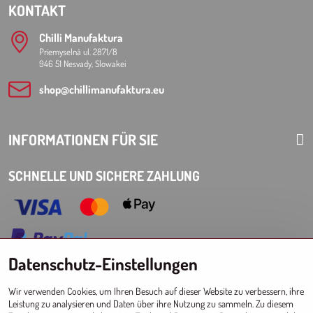
KONTAKT
Chilli Manufaktura
Priemyselná ul. 2871/8
946 51 Nesvady, Slowakei
shop​@chillimanufaktura​.eu
INFORMATIONEN FÜR SIE
SCHNELLE UND SICHERE ZAHLUNG
Datenschutz-Einstellungen
Choose Eshop for your delivery country:
Wir verwenden Cookies, um Ihren Besuch auf dieser Website zu verbessern, ihre
AT
CZ
DE
SK
HU
PL
EU other countries
Leistung zu analysieren und Daten über ihre Nutzung zu sammeln. Zu diesem