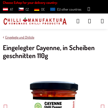
Choose Eshop for your delivery country:
AT
CZ
DE
EU other countries
Eingelegte und Chiliöle
Eingelegter Cayenne, in Scheiben
geschnitten 110g