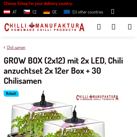
Choose Eshop for your delivery country:
AT
CZ
DE
EU other countries
Chili samen
GROW BOX (2x12) mit 2x LED, Chili
anzuchtset 2x 12er Box + 30
Chilisamen
Rabatt