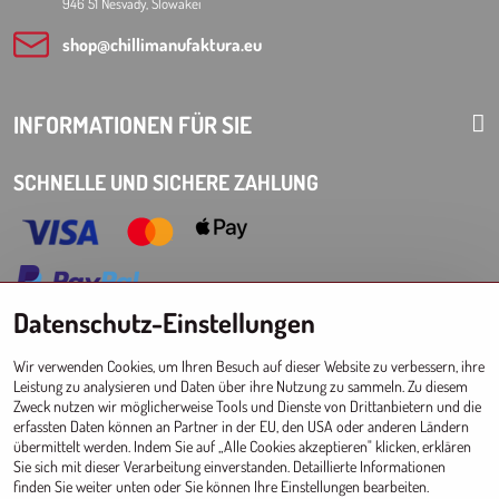
946 51 Nesvady, Slowakei
shop​@chillimanufaktura​.eu
INFORMATIONEN FÜR SIE
SCHNELLE UND SICHERE ZAHLUNG
Datenschutz-Einstellungen
Choose Eshop for your delivery country:
Wir verwenden Cookies, um Ihren Besuch auf dieser Website zu verbessern, ihre
AT
CZ
DE
SK
HU
PL
EU other countries
Leistung zu analysieren und Daten über ihre Nutzung zu sammeln. Zu diesem
Zweck nutzen wir möglicherweise Tools und Dienste von Drittanbietern und die
GROSSHANDEL FÜR GESCHÄFTE
erfassten Daten können an Partner in der EU, den USA oder anderen Ländern
übermittelt werden. Indem Sie auf „Alle Cookies akzeptieren" klicken, erklären
Registrierung l Login
zum Großhandel
Sie sich mit dieser Verarbeitung einverstanden. Detaillierte Informationen
finden Sie weiter unten oder Sie können Ihre Einstellungen bearbeiten.