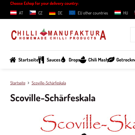
Choose Eshop for your delivery country:
AT
CZ
DE
EU other countries
HU
Startseite
Sauces
Drops
Chili Mash
Getrockne
Startseite
Scoville-Schärfeskala
Scoville-Schärfeskala