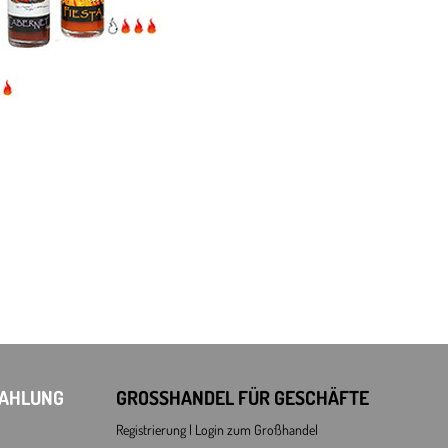
ZAHLUNG
GROSSHANDEL FÜR GESCHÄFTE
Registrierung l Login
zum Großhandel