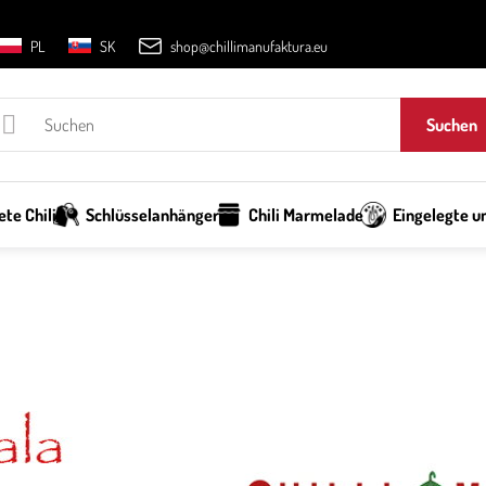
PL
SK
shop@chillimanufaktura.eu
Suchen
te Chili
Schlüsselanhänger
Chili Marmelade
Eingelegte un