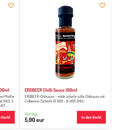
100ml
ERDBEER Chilli Sauce 100ml
on Pfeffer
ERDBEER-Chilisauce - milde scharfe süße Chilisauce mit
d SHU). 3.
Erdbeeren (Schärfe 10 000 - 15 000 SHU).
 HOT
auce
Vorrätig
n Korb!
In den Korb!
5,90 eur