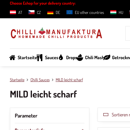
Choose Eshop for your delivery country:
AT
CZ
DE
EU other countries
HU
Startseite
Sauces
Drops
Chili Mash
Getrockne
Startseite
Chilli Sauces
MILD leicht scharf
MILD leicht scharf
Sortieren 
Parameter