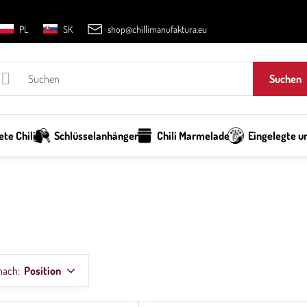
PL
SK
shop@chillimanufaktura.eu
Suchen
te Chili
Schlüsselanhänger
Chili Marmelade
Eingelegte un
nach:
Position