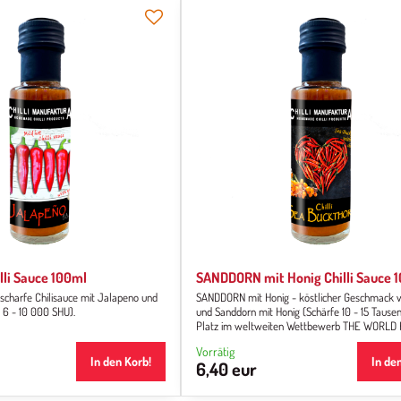
li Sauce 100ml
SANDDORN mit Honig Chilli Sauce 
charfe Chilisauce mit Jalapeno und
SANDDORN mit Honig - köstlicher Geschmack v
 6 - 10 000 SHU).
und Sanddorn mit Honig (Schärfe 10 - 15 Tausen
Platz im weltweiten Wettbewerb THE WORLD
SAUCE AWARDS bei den 5. Annual World Hot S
Vorrätig
Awards.
In den Korb!
In de
6,40 eur